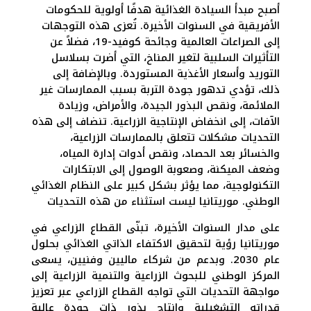
أصبح مبدأ السيادة الغذائية هدفًا أولوية للحكومات
الأفريقية في السنوات الأخيرة. تُعزى هذه التوجهات
إلى الصراعات العالمية وجائحة كوفيد-19، فضلاً عن
التأثيرات السلبية لتغير المناخ، التي أضرت بسلاسل
التوريد وأسعار الأغذية المستوردة. وبالإضافة إلى
ذلك، تؤدي تدهور جودة التربة بسبب الممارسات غير
الملائمة، ونقص البذور الجيدة، والأمراض، وزيادة
الآفات، إلى انخفاض الإنتاجية الزراعية. تنضاف إلى هذه
التحديات مشكلات تتعلق بالممارسات الزراعية،
والخسائر بعد الحصاد، ونقص أدوات إدارة المياه،
وضعف الميكنة، وصعوبة الوصول إلى الابتكارات
التكنولوجية، مما يؤثر بشكل كبير على النظام الغذائي
الوطني. موريتانيا ليست استثناء من هذه التحديات
على مدار السنوات الأخيرة، تبنّى القطاع الزراعي في
موريتانيا رؤية لتحقيق الاكتفاء الذاتي الغذائي بحلول
عام 2030. وبدعم من شركاء ماليين وفنيين، يسعى
المركز الوطني للبحوث الزراعية والتنمية الزراعية إلى
مواجهة التحديات التي تواجه القطاع الزراعي عبر تعزيز
قدراته التشغيلية وإنتاج بذور ذات جودة عالية