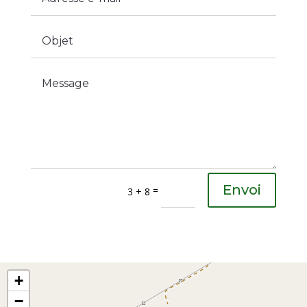
Envoi
=
3 + 8
+
−