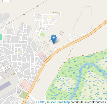
Leaflet
, ©
OpenStreetMap
contributeurs/contributrices