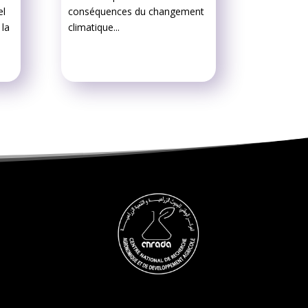
el
conséquences du changement
 la
climatique...