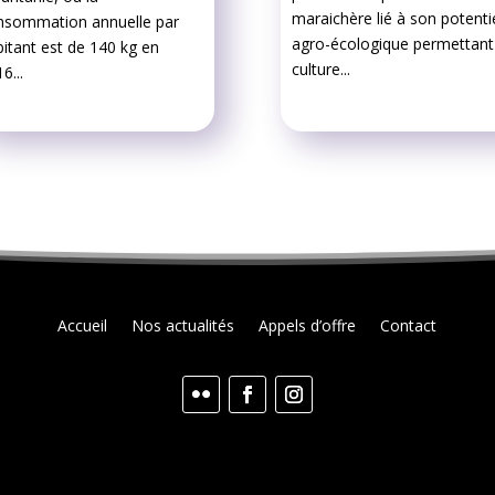
maraichère lié à son potenti
nsommation annuelle par
agro-écologique permettant
itant est de 140 kg en
culture...
6...
Accueil
Nos actualités
Appels d’offre
Contact