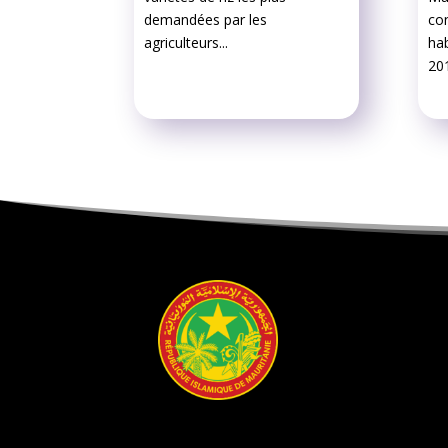
demandées par les
co
agriculteurs...
hab
201