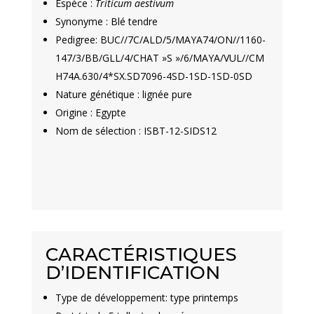
Espèce :
Triticum aestivum
Synonyme : Blé tendre
Pedigree: BUC//7C/ALD/5/MAYA74/ON//1160-
147/3/BB/GLL/4/CHAT »S »/6/MAYA/VUL//CM
H74A.630/4*SX.SD7096-4SD-1SD-1SD-0SD
Nature génétique : lignée pure
Origine : Egypte
Nom de sélection : ISBT-12-SIDS12
CARACTÉRISTIQUES
D’IDENTIFICATION
Type de développement: type printemps