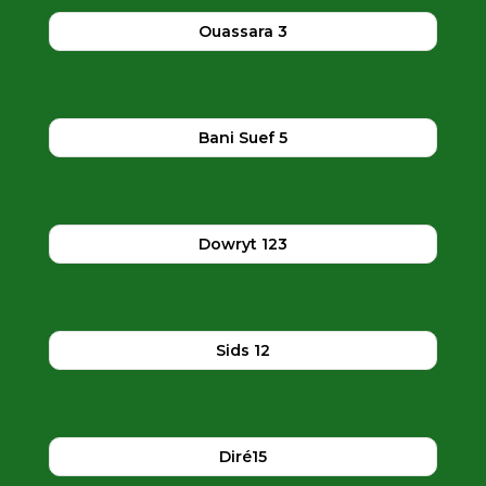
Ouassara 3
Bani Suef 5
Dowryt 123
Sids 12
Diré15