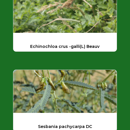
Echinochloa crus -galli(L) Beauv
Sesbania pachycarpa DC