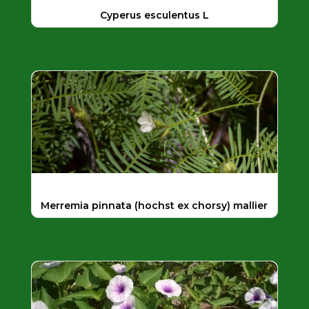
Cyperus esculentus L
Merremia pinnata (hochst ex chorsy) mallier