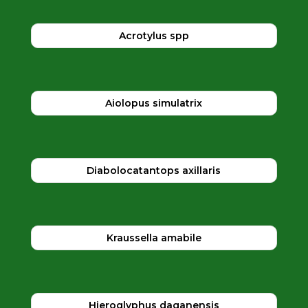
Acrotylus spp
Aiolopus simulatrix
Diabolocatantops axillaris
Kraussella amabile
Hieroglyphus daganensis