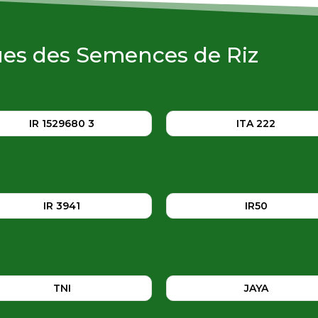
ques des Semences de Riz
IR 1529680 3
ITA 222
IR 3941
IR50
TNI
JAYA