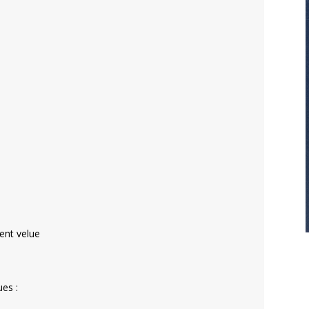
ent velue
es :