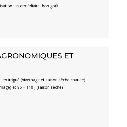
isation : Intermédiaire, bon goût.
 AGRONOMIQUES ET
e: en irrigué (hivernage et saison sèche chaude)
rnage) et 86 – 110 j (saison sèche)