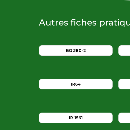
Autres fiches prati
BG 380-2
IR64
IR 1561