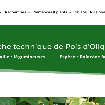
Recherches
Semences & plants
50 ans
Nuisible
che technique de Pois d’Oli
mille : légumineuses
Espèce :
Dolochos l