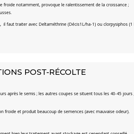
de froide notamment, provoque le ralentissement de la croissance ;
ousses.
, il faut traiter avec Deltaméthrine (Décis1L/ha
-1
) ou clorpysiphos (1
TIONS POST-RÉCOLTE
ours après le semis ; les autres coupes se situent tous les 40-45 jour
aison froide et produit beaucoup de semences (avec mauvaise odeur).
ment bien leur traitement avant stockage est cependant conseillé