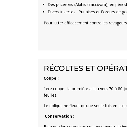
Des pucerons (Alphis craccivora), en pério
Divers insectes : Punaises et Foreurs de g
Pour lutter efficacement contre les ravageurs
RÉCOLTES ET OPÉRA
Coupe :
1
ère
coupe : la première a lieu vers 70 à 80 j
feuilles.
Le dolique ne fleurit qu’une seule fois en s
Conservation :
Bien que les semences se conservent relative