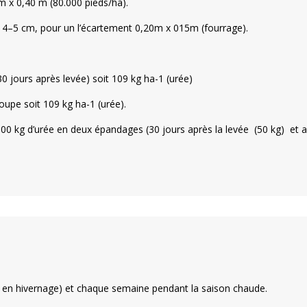
m x 0,40 m (80.000 pieds/ha).
e 4–5 cm, pour un l’écartement 0,20m x 015m (fourrage).
 jours après levée) soit 109 kg ha-
1
(urée)
oupe soit 109 kg ha-
1
(urée).
 100 kg d’urée en deux épandages (30 jours après la levée (50 kg) et ap
et en hivernage) et chaque semaine pendant la saison chaude.