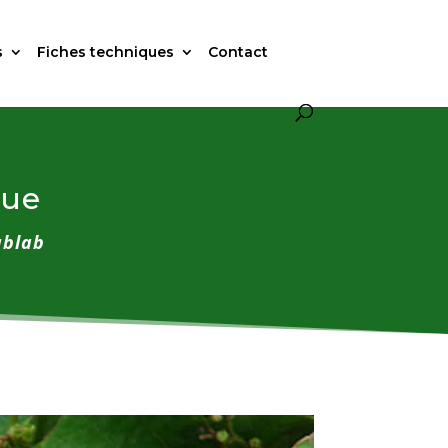
s
Fiches techniques
Contact
que
ablab