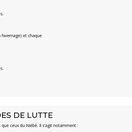
s.
en hivernage) et chaque
s.
ES DE LUTTE
 que ceux du Niébé. Il s’agit notamment :