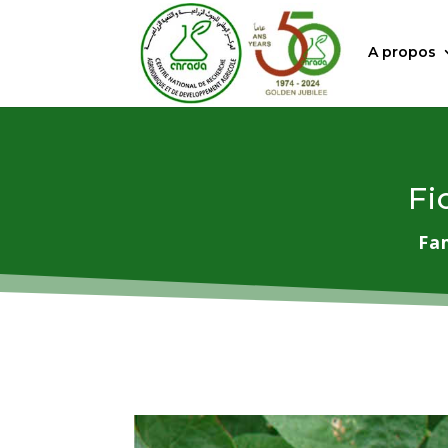
A propos
Fi
Fa