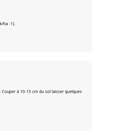
 k/ha
-1
).
s ; Couper à 10-15 cm du sol laisser quelques